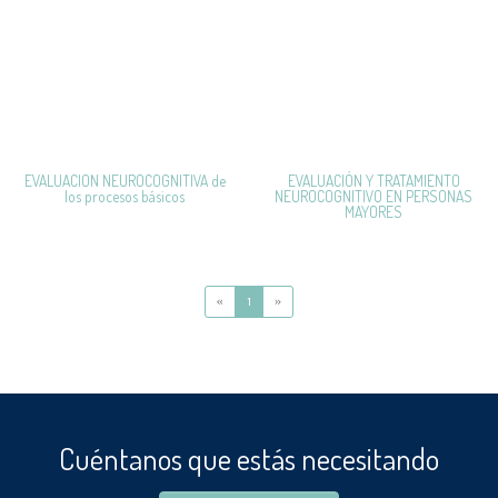
EVALUACION NEUROCOGNITIVA de
EVALUACIÓN Y TRATAMIENTO
los procesos básicos
NEUROCOGNITIVO EN PERSONAS
MAYORES
«
1
»
Cuéntanos que estás necesitando