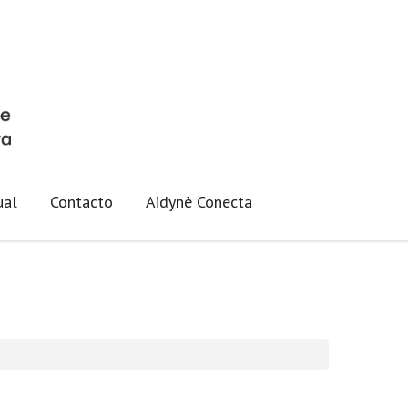
ual
Contacto
Aidynè Conecta