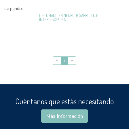
cargando....
DIPLOMADO EN NEURODESARROLLO E
INTERDISCIPLINA
«
1
»
Cuéntanos que estás necesitando
Más Información