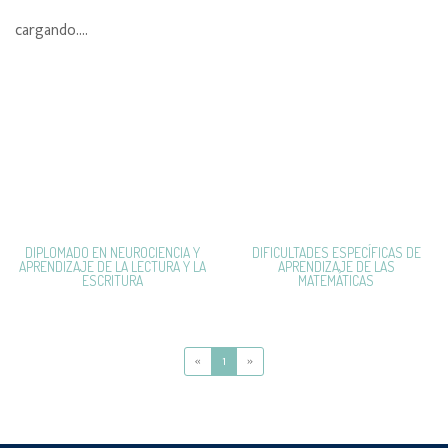
cargando....
DIPLOMADO EN NEUROCIENCIA Y
DIFICULTADES ESPECÍFICAS DE
APRENDIZAJE DE LA LECTURA Y LA
APRENDIZAJE DE LAS
ESCRITURA
MATEMÁTICAS
«
1
»