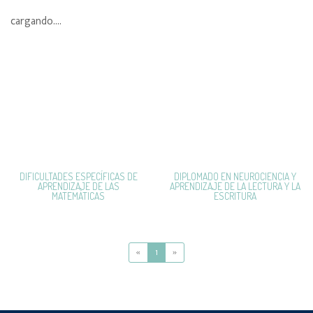
cargando....
DIFICULTADES ESPECÍFICAS DE
DIPLOMADO EN NEUROCIENCIA Y
APRENDIZAJE DE LAS
APRENDIZAJE DE LA LECTURA Y LA
MATEMÁTICAS
ESCRITURA
«
1
»