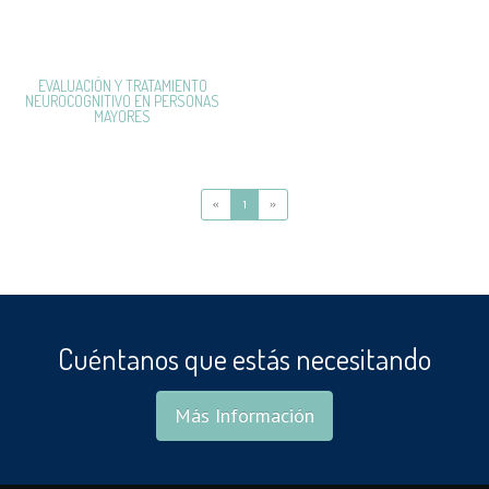
EVALUACIÓN Y TRATAMIENTO
NEUROCOGNITIVO EN PERSONAS
MAYORES
«
1
»
Cuéntanos que estás necesitando
Más Información